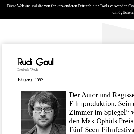
Diese Website und die von ihr verwendeten Drittanbieter-Tools verwenden Co
news
über uns
filme
kurzf
ermöglichen.
Rudi Gaul
Drehbuch
/
Regie
Jahrgang: 1982
Der Autor und Regiss
Filmproduktion. Sein
Zimmer im Spiegel“ wu
den Max Ophüls Preis
Fünf-Seen-Filmfestiv