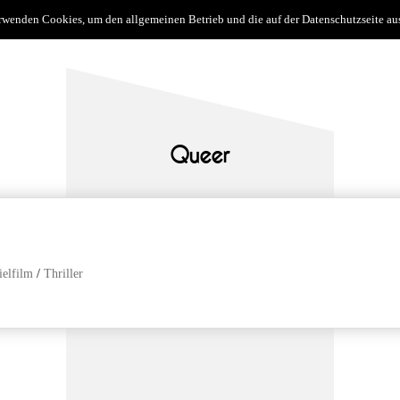
erwenden Cookies, um den allgemeinen Betrieb und die auf der Datenschutzseite 
uns
filme
kurzfilme
filmemacher
genrena
Queer
ielfilm
/
Thriller