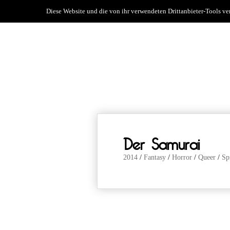
Diese Website und die von ihr verwendeten Drittanbieter-Tools v
news
über 
Der Samurai
2014
/
Fantasy
/
Horror
/
Queer
/
Sp