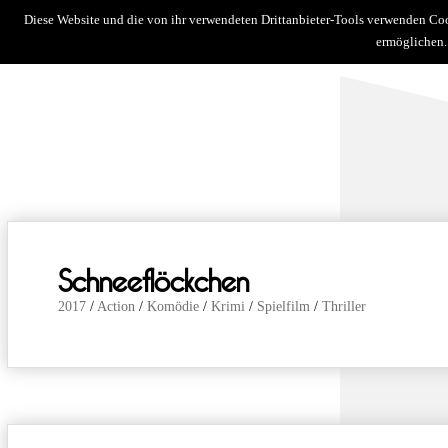
Diese Website und die von ihr verwendeten Drittanbieter-Tools verwenden Co
news
über uns
filme
kurzf
ermöglichen.
Schneeflöckchen
2017
/
Action
/
Komödie
/
Krimi
/
Spielfilm
/
Thriller