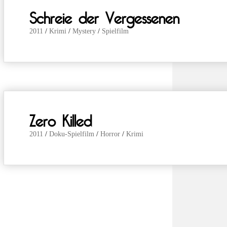
Schreie der Vergessenen
2011
/
Krimi
/
Mystery
/
Spielfilm
Zero Killed
2011
/
Doku-Spielfilm
/
Horror
/
Krimi