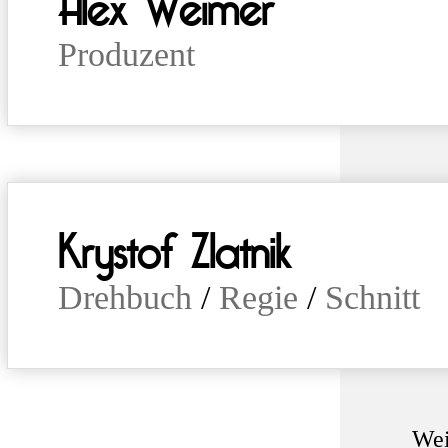
Alex Weimer
Produzent
Krystof Zlatnik
Drehbuch
/
Regie
/
Schnitt
Wei