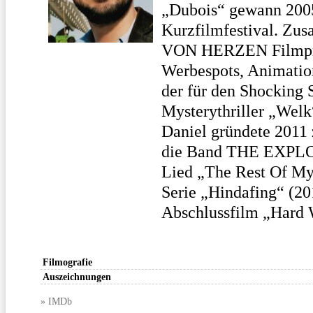
„Dubois“ gewann 2005
Kurzfilmfestival. Zu
VON HERZEN Filmprodu
Werbespots, Animatio
der für den Shocking 
Mysterythriller „Welk
Daniel gründete 201
die Band THE EXPLOD
Lied „The Rest Of My
Serie „Hindafing“ (201
Abschlussfilm „Hard 
Filmografie
Auszeichnungen
» IMDb