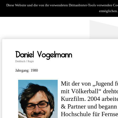
Diese Website und die von ihr verwendeten Drittanbieter-Tools verwenden Co
news
über uns
filme
kurzf
ermöglichen.
Daniel Vogelmann
Drehbuch
/
Regie
Jahrgang: 1980
Mit der von „Jugend 
mit Völkerball“ dreht
Kurzfilm. 2004 arbeit
& Partner und begann 
Hochschule für Fern